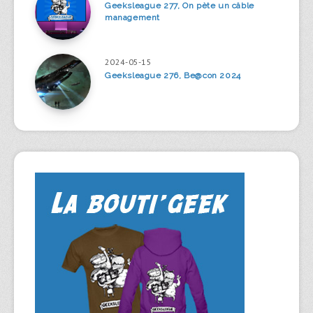
Geeksleague 277, On pète un câble
management
2024-05-15
Geeksleague 276, Be@con 2024