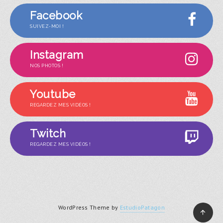
Facebook
SUIVEZ-MOI !
Instagram
NOS PHOTOS !
Youtube
REGARDEZ MES VIDÉOS !
Twitch
REGARDEZ MES VIDÉOS !
WordPress Theme by
EstudioPatagon