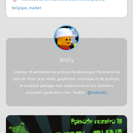
belgique
,
market
Wally
Créateur et animateur du podcast Geeksleague. Passionné de
jeux de rôles, jeux vidéo, graphisme, robotique et de podcast,
Je souhaite partager mes expériences et les dernières
actualités geek avec vous. Twitter :
@notwally