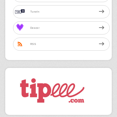
TuneIn
Deezer
RSS