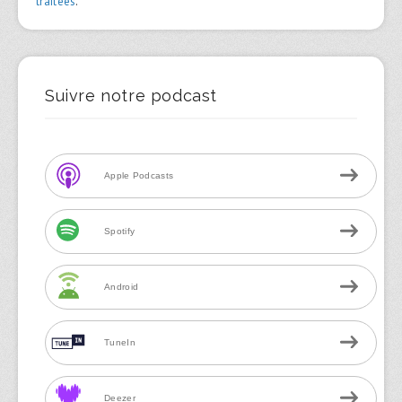
traitées
.
Suivre notre podcast
Apple Podcasts
Spotify
Android
TuneIn
Deezer